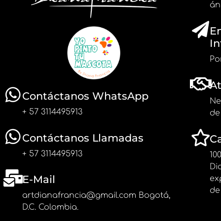
án
En
In
Po
At
Contáctanos WhatsApp
Ne
+ 57 3114495913
de
Contáctanos Llamadas
Ca
+ 57 3114495913
10
Di
E-Mail
ex
de
artdianafrancia@gmail.com Bogotá,
D.C. Colombia.