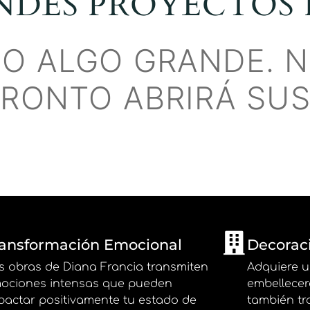
NDES PROYECTOS 
O ALGO GRANDE. N
PRONTO ABRIRÁ SUS
ransformación Emocional
Decorac
s obras de Diana Francia transmiten
Adquiere u
ociones intensas que pueden
embellecer
pactar positivamente tu estado de
también tr