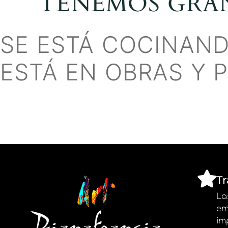
TENEMOS GRA
SE ESTÁ COCINAND
ESTÁ EN OBRAS Y 
T
La
em
im