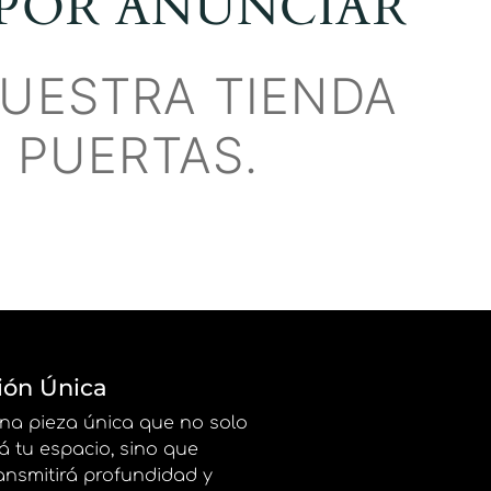
POR ANUNCIAR
UESTRA TIENDA
 PUERTAS.
ión Única
na pieza única que no solo
á tu espacio, sino que
ansmitirá profundidad y