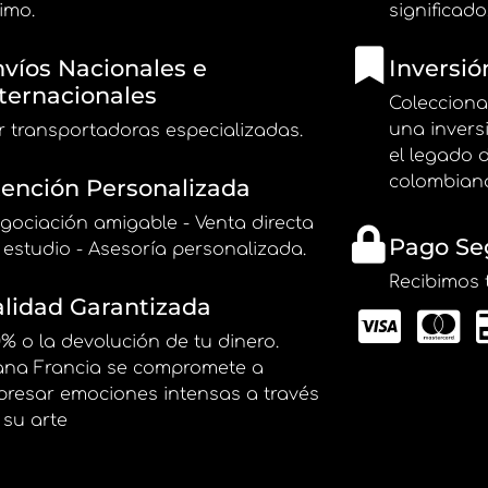
imo.
significado
víos Nacionales e
Inversió
ternacionales
Colecciona
una invers
r transportadoras especializadas.
el legado 
colombian
ención Personalizada
gociación amigable - Venta directa
Pago Se
 estudio - Asesoría personalizada.
Recibimos 
lidad Garantizada
0% o la devolución de tu dinero.
ana Francia se compromete a
presar emociones intensas a través
 su arte