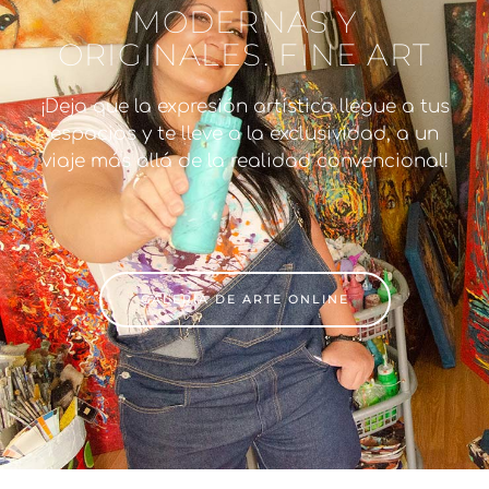
MODERNAS Y
ORIGINALES. FINE ART
¡Deja que la expresión artística llegue a tus
espacios y te lleve a la exclusividad, a un
viaje más allá de la realidad convencional!
GALERÍA DE ARTE ONLINE