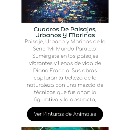
Cuadros De Paisajes,
Urbanos Y Marinas
Paisaje, Urbano y Marinas de la
Serie "Mi Mundo Paralelo"
Sumérgete en los paisajes
vibrantes y llenos de vida de
Diana Francia. Sus obras
capturan la belleza de la
naturaleza con una mezcla de
técnicas que fusionan lo
figurativo y lo abstracto,
Ver Pinturas de Animales