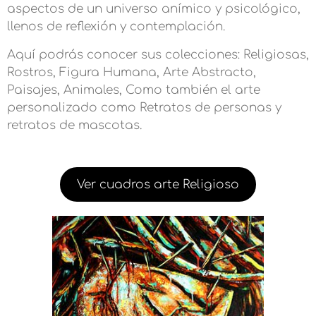
aspectos de un universo anímico y psicológico,
llenos de reflexión y contemplación.
Aquí podrás conocer sus colecciones: Religiosas,
Rostros, Figura Humana, Arte Abstracto,
Paisajes, Animales, Como también el arte
personalizado como Retratos de personas y
retratos de mascotas.
Ver cuadros arte Religioso