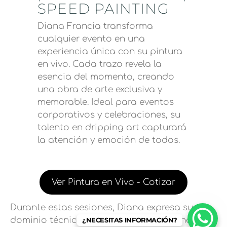
SPEED PAINTING
Diana Francia transforma
cualquier evento en una
experiencia única con su pintura
en vivo. Cada trazo revela la
esencia del momento, creando
una obra de arte exclusiva y
memorable. Ideal para eventos
corporativos y celebraciones, su
talento en dripping art capturará
la atención y emoción de todos.
Ver Pintura en Vivo - Cotizar
Durante estas sesiones, Diana expresa su
dominio técnico y su conexión emocional con
¿NECESITAS INFORMACIÓN?