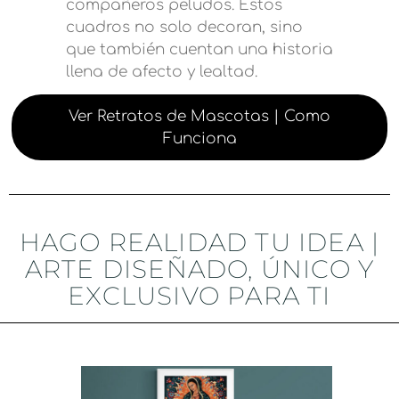
compañeros peludos. Estos
cuadros no solo decoran, sino
que también cuentan una historia
llena de afecto y lealtad.
Ver Retratos de Mascotas | Como
Funciona
HAGO REALIDAD TU IDEA |
ARTE DISEÑADO, ÚNICO Y
EXCLUSIVO PARA TI