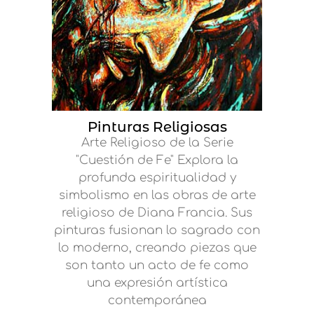
Pinturas Religiosas
Arte Religioso de la Serie
"Cuestión de Fe" Explora la
profunda espiritualidad y
simbolismo en las obras de arte
religioso de Diana Francia. Sus
pinturas fusionan lo sagrado con
lo moderno, creando piezas que
son tanto un acto de fe como
una expresión artística
contemporánea