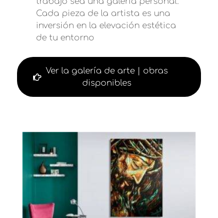
trabajo sea una galería personal.
Cada pieza de la artista es una
inversión en la elevación estética
de tu entorno
Ver la galería de arte | obras
disponibles