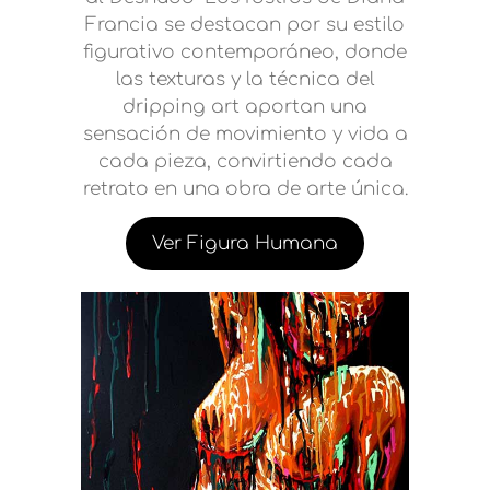
Francia se destacan por su estilo
figurativo contemporáneo, donde
las texturas y la técnica del
dripping art aportan una
sensación de movimiento y vida a
cada pieza, convirtiendo cada
retrato en una obra de arte única.
Ver Figura Humana