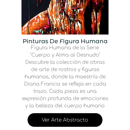
Pinturas De Figura Humana
Figura Humana de la Serie
"Cuerpo y Alma al Desnudo"
Descubre la colección de obras
de arte de rostros y figuras
humanas, donde la maestría de
Diana Francia se refleja en cada
trazo. Cada pieza es una
expresión profunda de emociones
y la belleza del cuerpo humano
Ver Arte Abstracto